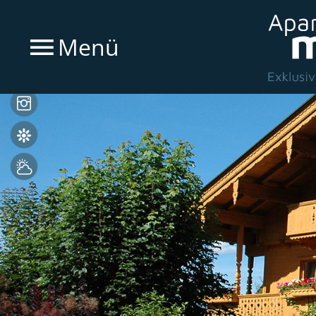
Menü
Bilder
HolidayCheck
Wetter